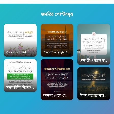
জনপ্রিয় পোস্টসমূহ
তোমরা আল্লাহর দিকে ধাবিত হও | সূরা আজ-যারিয়াত ৫১:৫০ | Surah Adh-Dhari
শাহাদাতের মৃত্যুর জন্য দোয়া | সহীহ বুখারী ১৮৯০ | 
নেক স্ত্রী ও সন্তান লাভ
শত্রুবাহিনীর বিরুদ্ধে দোয়া | সহীহ বুখারী ২৯৩৩ | Sahih-Al-Bukhari 2933
নিশ্চয় আল্লাহর সাহায্য ন
বদনজর থেকে হেফাজতের দুআ | সহীহ বুখারী ৩৩৭১ |