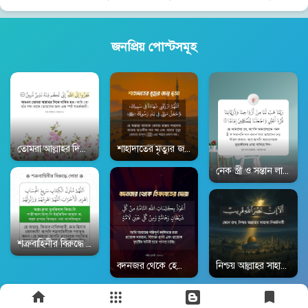
জনপ্রিয় পোস্টসমূহ
তোমরা আল্লাহর দিকে ধাবিত হও | সূরা আজ-যারিয়াত ৫১:৫০ | Surah Adh-Dhari
শাহাদাতের মৃত্যুর জন্য দোয়া | সহীহ বুখারী ১৮৯০ | 
নেক স্ত্রী ও সন্তান লাভ
শত্রুবাহিনীর বিরুদ্ধে দোয়া | সহীহ বুখারী ২৯৩৩ | Sahih-Al-Bukhari 2933
নিশ্চয় আল্লাহর সাহায্য ন
বদনজর থেকে হেফাজতের দুআ | সহীহ বুখারী ৩৩৭১ |