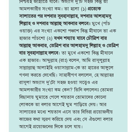
নিশ্চয়ই জান্নাতে যাবে। অভ্যাস দু’টি সহজ কিন্তু তা
আমলকারীর সংখ্যা কম। তা হলো (১)
প্রত্যেক
সালাতের পর দশবার সুবহানাল্লাহ, দশবার আলহামদু
লিল্লাহ ও দশবার আল্লাহু আকবার বলবে।
মুখে (পাঁচ
ওয়াক্ত) এর সংখ্যা একশো পঞ্চাশ কিন্তু মীযানে তা এক
হাজার পাঁচশো (২)
যখন শয্যায় যাবে চৌত্রিশ বার
আল্লাহু আকবার, তেত্রিশ বার আলহামদু লিল্লাহ ও তেত্রিশ
বার সুবহানাল্লাহ বলবে
। তা মুখে একশো কিন্তু মীযানে
এক হাজার। আব্দুল্লাহ (রাঃ) বলেন, আমি রাসূলুল্লাহ
সাল্লাল্লাহু আলাইহি ওয়াসাল্লাম-কে তা হাতের আঙ্গুলে
গণনা করতে দেখেছি। সাহাবীগণ বললেন, হে আল্লাহর
রাসূল! অভ্যাস দু’টো সহজ হওয়া সত্ত্বেও এর
আমলকারীর সংখ্যা কম কেন? তিনি বললেনঃ তোমরা
বিছানায় ঘুমাতে গেলে শয়তান তোমাদের কোনো
লোককে তা বলার আগেই ঘুম পাড়িয়ে দেয়। আর
সালাতের মধ্যে শয়তান এসে তার বিভিন্ন প্রয়োজনীয়
কাজের কথা স্মরণ করিয়ে দেয় এবং সে ঐগুলো বলার
আগেই প্রয়োজনের দিকে চলে যায়।