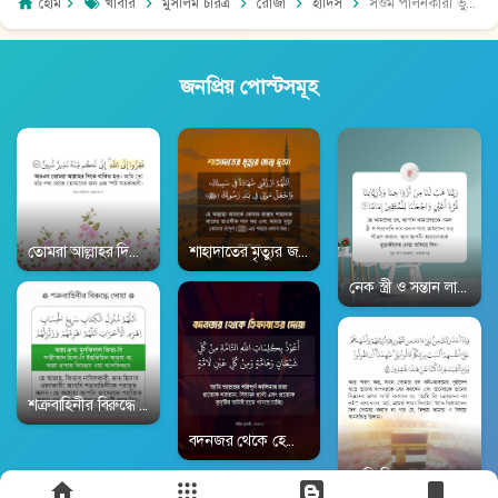
হোম
খাবার
মুসলিম চরিত্র
রোজা
হাদিস
সওম পালনকারী ভুলক্রমে যদি আহার করে বা পান করে ফেলে | সহীহ বুখারী ১৯৩৩ | Sahih-Al-Bukhari 1933
জনপ্রিয় পোস্টসমূহ
তোমরা আল্লাহর দিকে ধাবিত হও | সূরা আজ-যারিয়াত ৫১:৫০ | Surah Adh-Dhari
শাহাদাতের মৃত্যুর জন্য দোয়া | সহীহ বুখারী ১৮৯০ | 
নেক স্ত্রী ও সন্তান লাভ
শত্রুবাহিনীর বিরুদ্ধে দোয়া | সহীহ বুখারী ২৯৩৩ | Sahih-Al-Bukhari 2933
বদনজর থেকে হেফাজতের দুআ | সহীহ বুখারী ৩৩৭১ |
আমি কি তোমাদের রব নই?