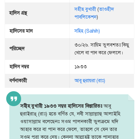
সহীহ বুখারী
(
তাওহীদ
হাদিস গ্রন্থ
পাবলিকেশন
)
হাদিসের মান
সহিহ (Sahih)
৩০/২৬. সায়িম ভুলবশতঃ কিছু
পরিচ্ছেদ
খেলে বা পান করে ফেললে।
হাদিস নম্বর
১৯৩৩
বর্ণনাকারী
আবূ হুরায়রা (রাঃ)
সহীহ বুখারী ১৯৩৩ নম্বর হাদিসের বিস্তারিতঃ
আবূ
হুরাইরাহ্ (রাঃ) হতে বর্ণিত যে, নবী সাল্লাল্লাহু আলাইহি
ওয়াসাল্লাম বলেছেনঃ সওম পালনকারী ভুলক্রমে যদি
আহার করে বা পান করে ফেলে, তাহলে সে যেন তার
সওম পুরা করে নেয়। কেননা আল্লাহই তাকে পানাহার