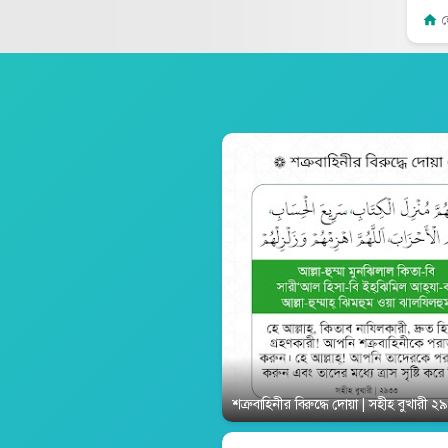
শত্রুবাহিনীর বিরুদ্ধে দোয়া | সহীহ বুখা