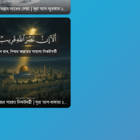
ী ও সন্তান লাভের দোয়া | সূরা আল-ফুরকান ২৫:৭৪ | Surah Al-Furqan 25:74
্লাহর সাহায্য নিকটবর্তী | সূরা আল-বাকারা ২:২১৪ | Surah Al-Baqara 2:214
hari 3371