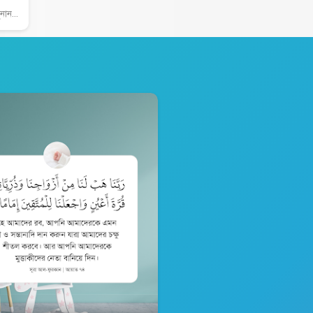
od 1400
ri 1890