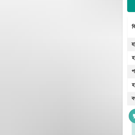
ব
হা
হ
প
হ
ব