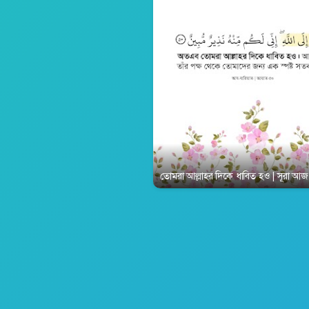
তোমরা আল্লাহর দিকে ধাবিত হও | সূরা আ