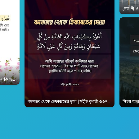
নেক স্ত্র
জ-যারিয়াত ৫১:৫০ | Surah Adh-Dhariyat 51:50
নিশ্চয় আল
বদনজর থেকে হেফাজতের দুআ | সহীহ বুখারী ৩৩৭১ | Sahih-Al-Buk