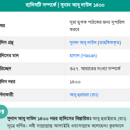
হাদিসটি সম্পর্কে | সুনান আবূ দাউদ ১৪০০
সূরা মুলক পাঠকের জন্য সুপারিশ
িষয়
করবে
দিস গ্রন্থ
সুনান আবূ দাউদ
(
তাহকিককৃত
)
াদিসের মান
হাসান (Hasan)
রিচ্ছেদ
৩২৭. আয়াতের সংখ্যা সম্পর্কে
াদিস নম্বর
১৪০০
র্ণনাকারী
আবূ হুরায়রা (রাঃ)
সুনান আবূ দাউদ ১৪০০ নম্বর হাদিসের বিস্তারিতঃ
আবূ হুরাইরাহ (রাঃ)
সূত্রে বর্ণিত। নবী সাল্লাল্লাহু আলাইহি ওয়াসাল্লাম বলেছেনঃ কুরআনে