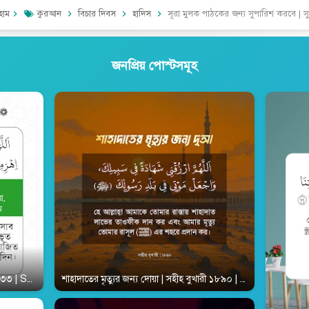
হোম
কুরআন
বিচার দিবস
হাদিস
সূরা মুলক পাঠকের জন্য সুপারিশ করবে | সুনান আবূ দাউদ ১৪০০ | Sunan-Abu-Dawo
জনপ্রিয় পোস্টসমূহ
রী ২৯৩৩ | Sahih-Al-Bukhari 2933
শাহাদাতের মৃত্যুর জন্য দোয়া | সহীহ বুখারী ১৮৯০ | Sahih-Al-Bukha