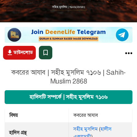
ডাউনলোড
কবরের আযাব | সহীহ মুসলিম ৭১০৬ | Sahih-
Muslim 2868
হাদিসটি সম্পর্কে | সহীহ মুসলিম ৭১০৬
বিষয়
কবরের আযাব
সহীহ মুসলিম
(
হাদীস
হাদিস গ্রন্থ
একাডেমী
)