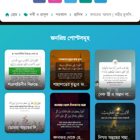
হোম
নবী ও রাসূল
পরকাল
হাদিস
কবরের আযাব | সহীহ মুসলিম ৭১০৬ | Sahih-Muslim 2868
জনপ্রিয় পোস্টসমূহ
শত্রুবাহিনীর বিরুদ্ধে দোয়া | সহীহ বুখারী ২৯৩৩ | Sahih-Al-Bukhari 2933
শাহাদাতের মৃত্যুর জন্য দোয়া | সহীহ বুখারী ১৮৯০ | 
নেক স্ত্রী ও সন্তান লাভ
তোমরা আল্লাহর দিকে ধাবিত হও | সূরা আজ-যারিয়াত ৫১:৫০ | Surah Adh-Dhari
নিশ্চয় আল্লাহর সাহায্য ন
বদনজর থেকে হেফাজতের দুআ | সহীহ বুখারী ৩৩৭১ |