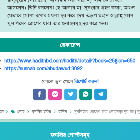
আসলেন। তিনি বললেনঃ হে ‘আলার মা! সুসংবাদ গ্রহণ করো, আগুন
যেভাবে সোনা-রূপার ময়লা দূর করে দেয় তদ্রুপ মহান আল্লাহ্ কোন
মুসলিমের রোগের দ্বারা তার গুনাহসমূহ দূর করে দেন।
রেফারেন্স
https://www.hadithbd.com/hadith/detail/?book=25§ion=650
https://sunnah.com/abudawud:3092
কোনো ভুল পেলে
রিপোর্ট করুন!
হোম
গুনাহ
মুসলিম চরিত্র
হাদিস
মুসলিমের রোগের দ্বারা গুনাহসমূহ দূর হয় | সুনান আবূ দাউদ ৩০৯২ | Sunan-Abu-Dawoo
জনপ্রিয় পোস্টসমূহ