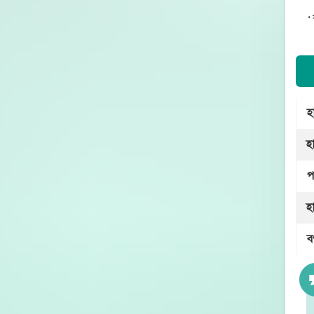
হা
হ
প
হ
ব