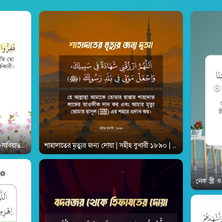
জ-যারিয়াত ৫১:৫০ | Surah Adh-Dhariyat 51:50
শাহাদাতের মৃত্যুর জন্য দোয়া | সহীহ বুখারী ১৮৯০ | Sahih-Al-Bukha
নেক স্ত্র