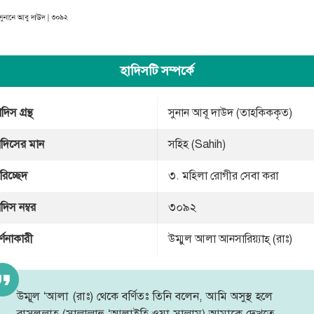
হাদিসটি সম্পর্কে
দিস গ্রন্থ
সুনান আবূ দাউদ (তাহকিককৃত)
াদিসের মান
সহিহ (Sahih)
রিচ্ছেদ
৩. মহিলা রোগীর সেবা করা
াদিস নম্বর
৩০৯২
র্ণনাকারী
উম্মুল আলা আনসারিয়্যাহ্ (রাঃ)
উম্মূল ‘আলা (রাঃ) থেকে বর্ণিতঃ তিনি বলেন, আমি অসুস্থ হলে
রাসূলুল্লাহ (সাল্লাল্লাহু ‘আলাইহি ওয়া সাল্লাম) আমাকে দেখতে