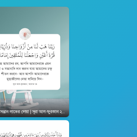
ri 1890
ী ও সন্তান লাভের দোয়া | সূরা আল-ফুরকান ২৫:৭৪ | Surah Al-Furqan 25:74