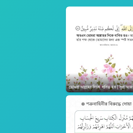
তোমরা আল্লাহর দিকে ধাবিত হও | সূরা আ